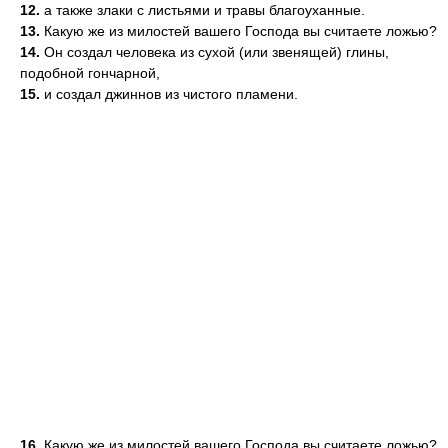
12.
а также злаки с листьями и травы благоуханные.
13.
Какую же из милостей вашего Господа вы считаете ложью?
14.
Он создал человека из сухой (или звенящей) глины,
подобной гончарной,
15.
и создал джиннов из чистого пламени.
16.
Какую же из милостей вашего Господа вы считаете ложью?