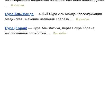
…
Википедия
Сура Аль-Маида
— المائدة Сура Аль Маида Классификация
Мединская Значение названия Трапеза …
Википедия
Сура (Коран)
— Сура Аль Фатиха, первая сура Корана,
ниспосланная полностью …
Википедия