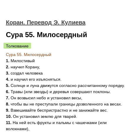
Коран. Перевод Э. Кулиева
Сура 55. Милосердный
Толкование
Сура 55. Милосердный
1.
Милостивый
2.
научил Корану,
3.
создал человека
4.
и научил его изъясняться.
5.
Солнце и луна движутся согласно рассчитанному порядку.
6.
Травы (или звезды) и деревья совершают поклоны.
7.
Он возвысил небо и установил весы,
8.
чтобы вы не преступали границы дозволенного на весах.
9.
Взвешивайте беспристрастно и не занижайте вес.
10.
Он установил землю для тварей.
11.
На ней есть фрукты и пальмы с чашечками (или
волокнами),