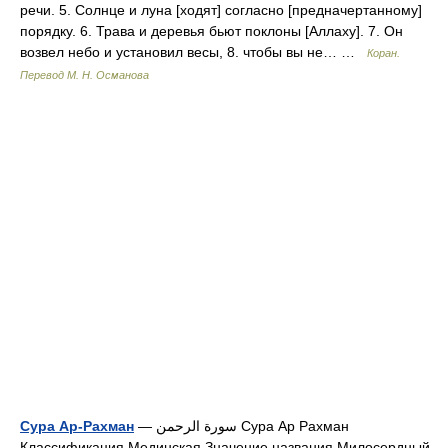
речи. 5. Солнце и луна [ходят] согласно [предначертанному]
порядку. 6. Трава и деревья бьют поклоны [Аллаху]. 7. Он
возвел небо и установил весы, 8. чтобы вы не… …
Коран.
Перевод М. Н. Османова
Сура Ар-Рахман
— سورة الرحمن Сура Ар Рахман
Классификация Мединская Значение названия Милосердный