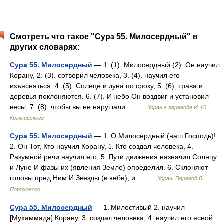
Смотреть что такое "Сура 55. Милосердный" в
других словарях:
Сура 55. Милосердный
— 1. (1). Милосердный (2). Он научил
Корану, 2. (3). сотворил человека, 3. (4). научил его
изъясняться. 4. (5). Солнце и луна по сроку, 5. (6). трава и
деревья поклоняются. 6. (7). И небо Он воздвиг и установил
весы, 7. (8). чтобы вы не нарушали… …
Коран в переводе И. Ю.
Крачковского
Сура 55. Милосердный
— 1. О Милосердный (наш Господь)!
2. Он Тот, Кто научил Корану, 3. Кто создал человека, 4.
Разумной речи научил его, 5. Пути движения назначил Солнцу
и Луне И фазы их (явления Земле) определил. 6. Склоняют
головы пред Ним И Звезды (в небе), и… …
Коран. Перевод В.
Порохового
Сура 55. Милосердный
— 1. Милостивый 2. научил
[Мухаммада] Корану, 3. создал человека, 4. научил его ясной