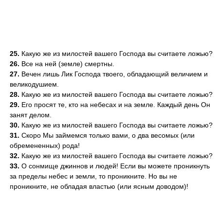
25.
Какую же из милостей вашего Господа вы считаете ложью?
26.
Все на ней (земле) смертны.
27.
Вечен лишь Лик Господа твоего, обладающий величием и
великодушием.
28.
Какую же из милостей вашего Господа вы считаете ложью?
29.
Его просят те, кто на небесах и на земле. Каждый день Он
занят делом.
30.
Какую же из милостей вашего Господа вы считаете ложью?
31.
Скоро Мы займемся только вами, о два весомых (или
обремененных) рода!
32.
Какую же из милостей вашего Господа вы считаете ложью?
33.
О сонмище джиннов и людей! Если вы можете проникнуть
за пределы небес и земли, то проникните. Но вы не
проникните, не обладая властью (или ясным доводом)!