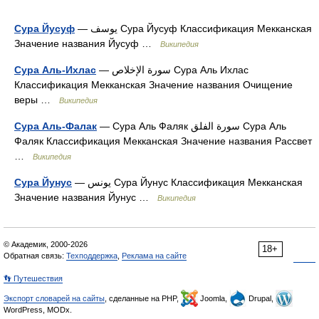
Сура Йусуф
— يوسف Сура Йусуф Классификация Мекканская
Значение названия Йусуф …
Википедия
Сура Аль-Ихлас
— سورة الإخلاص Сура Аль Ихлас
Классификация Мекканская Значение названия Очищение
веры …
Википедия
Сура Аль-Фалак
— Сура Аль Фаляк سورة الفلق Сура Аль
Фаляк Классификация Мекканская Значение названия Рассвет
…
Википедия
Сура Йунус
— يونس Сура Йунус Классификация Мекканская
Значение названия Йунус …
Википедия
© Академик, 2000-2026
18+
Обратная связь:
Техподдержка
,
Реклама на сайте
👣 Путешествия
Экспорт словарей на сайты
, сделанные на PHP,
Joomla,
Drupal,
WordPress, MODx.